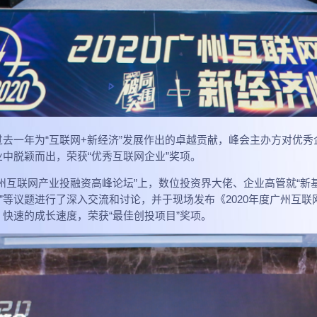
去一年为“互联网+新经济”发展作出的卓越贡献，峰会主办方对优
中脱颖而出，荣获“优秀互联网企业”奖项。
州互联网产业投融资高峰论坛”上，数位投资界大佬、企业高管就“新基
遇”等议题进行了深入交流和讨论，并于现场发布《2020年度广州互
快速的成长速度，荣获“最佳创投项目”奖项。