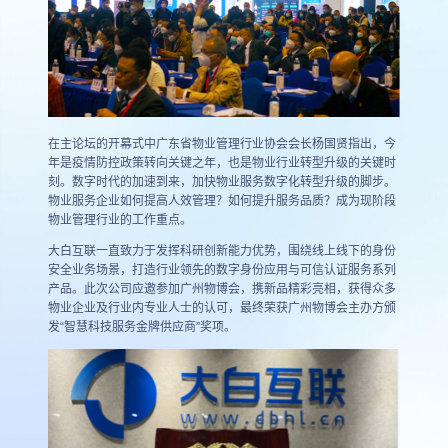
在主论坛的开幕式中广东省物业管理行业协会会长杨国贤指出，今
年是疫情防控政策转向关键之年，也是物业行业转型升级的关键时
刻。数字时代的加速到来，加快物业服务数字化转型升级的脚步。
物业服务企业如何提高人效管理？如何提升服务品质？成为现阶段
物业管理行业的工作重点。
大白互联一直致力于发挥科研创新能力优势，围绕线上线下的身份
安全业务场景，打造行业领先的数字身份应用与可信认证服务系列
产品。此次公司应邀参加广州物博会，携新品精彩亮相，获得众多
物业企业及行业内专业人士的认可，最终荣获广州物博会主办方颁
发“智慧科技服务金牌供应商”奖项。