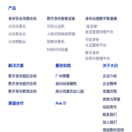
产品
身份安全场景应用
数字身份智能设备
身份治理数字新基建
大白访客云
可信认证机
“金证保”
政法智慧资管平台
大白身份云
人脸识别核验终端
可信身份
大白物联云
双屏访客机
认证服务平台
扫码打印设备
数字身份
应用与管理平台
解决方案
最佳实践
关于大白
数字身份园区应用
广州微警
企业介绍
数字身份医疗应用
省妇幼保健院
企业精神
数字身份教育应用
南沙凤凰花幼儿园
发展历程
资质与荣誉
渠道合作
Ask D
动态资讯
联系我们
加入我们
领信数科官网